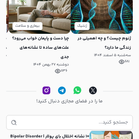
ژنتیک
بیماری و سلامت
ژنوم چیست؟ و چه اهمیتی در
چرا دست و پایمان خواب می‌رود؟
میوه
زندگی ما دارد؟
علت‌های ساده تا نشانه‌های
8 میوه برتر برای لاغری و سلامت
سه‌شنبه ۵ اسفند ۱۴۰۴
دوشنبه ۱۵
جدی
681
دوشنبه ۲۷ بهمن ۱۴۰۴
1136
ما را در فضای مجازی دنبال کنید!
جستجو
همه مقالات
اختلالات
استعدادیابی
بایوهکینگ
بیماری و سلامت
تغذیه
تبارشناسی نیاکان
ژنتیک
تناسب اندام و بدنسازی
سرطان
فرزند پروری
برای:
10 نشانه اختلال بای پولار | Bipolar Disorder