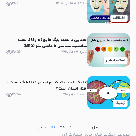
سه‌شنبه ۱۰ دی ۱۳۹۸
1919
اختلالات
آشنایی با تست بیگ فایو (Big 5)، تست
شخصیت شناسی 5 عاملی نئو (NEO)
شنبه ۲۳ آذر ۱۳۹۸
2556
استعدادیابی
ژنتیک یا محیط؟ کدام تعیین کننده شخصیت و
رفتار انسان است؟
شنبه ۲۳ آذر ۱۳۹۸
3478
ژنتیک
قبل
1
…
49
50
51
بعدی
معرفی چکاپ های مای اسمارت ژن