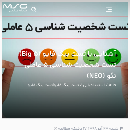
آشنایی با تست بیگ فایو (Big 5)،
تست شخصیت شناسی 5 عاملی
نئو (NEO)
خانه
/
استعدادیابی
/ تست بیگ فایو|تست بیگ فایو
2
شنبه ۲۳ آذر ۱۳۹۸
17 دقیقه مطالعه