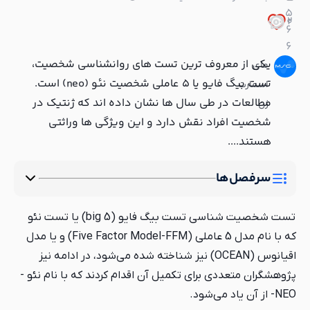
5
0
2
6
6
یکی از معروف ترین تست های روانشناسی شخصیت،
مای
تست بیگ فایو یا 5 عاملی شخصیت نئو (neo) است.
اسمارت
مطالعات در طی سال ها نشان داده اند که ژنتیک در
ژن
شخصیت افراد نقش دارد و این ویژگی ها وراثتی
هستند....
سرفصل‌ها
تست شخصیت شناسی تست بیگ فایو (big 5) یا تست نئو
که با نام مدل 5 عاملی (Five Factor Model-FFM) و یا مدل
اقیانوس (OCEAN) نیز شناخته شده می‌شود، در ادامه نیز
پژوهشگران متعددی برای تکمیل آن اقدام کردند که با نام نئو -
NEO- از آن یاد می‌شود.