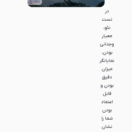
در
تست
نئو،
معیار
وجدانی
بودن،
نمایانگر
میزان
دقیق
بودن و
قابل
اعتماد
بودن
شما را
نشان