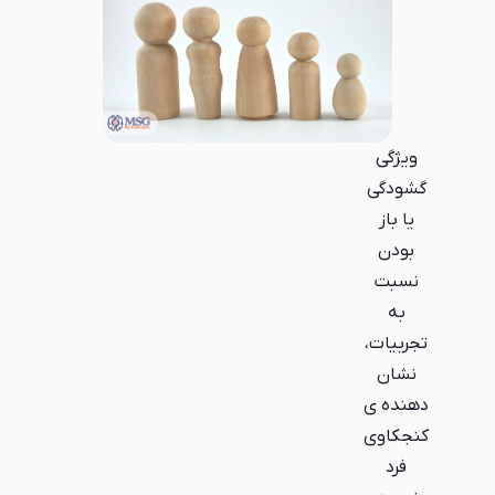
ویژگی
گشودگی
یا باز
بودن
نسبت
به
تجربیات،
نشان
دهنده ی
کنجکاوی
فرد