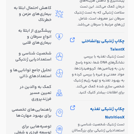
پیشگیری و کاهش هزینه‌های
درمان کمک می‌کند. این تست
کاهش احتمال ابتلا به
سلامت ژنتیکی که به تست ژنتیک
بیماری‌های مزمن و
سرطان نیز معروف است، شامل
خطرناک
ژن‌های مرتبط با سرطان می‌باشد.
پیشگیری از ابتلا به
انواع سرطان و
چکاپ ژنتیکی روانشاختی
بیماری‌های قلبی
TalentX
شخصیت شناسی و
تست ژنتیک تغذیه با بررسی
استعدادیابی ژنتیکی
نشانگرهای DNA شما، نحوه پاسخ
بدن به ویتامین‌ها، کربوهیدرات‌ها،
تحلیل جامع توانایی‌ها و
مواد معدنی و غیره را بررسی کرده و
استعدادهای ذاتی
به بهبود تغذیه و تهیه رژیم ژنتیک
شخصی سازی شده کمک می‌کند.
کمک به والدین در
برای اطلاعات بیشتر کلیک کنید.
تعیین مسیر
فرزندپروری
چکاپ ژنتیکی تغذیه
راهنمایی‌های تخصصی
برای بهبود مهارت‌ها
NutritionX
تست ژنتیک شخصیت شناسی و
توصیه‌هایی برای
استعدادیابی ژنتیکی برای بزرگسالان
توسعه فردی و شغلی