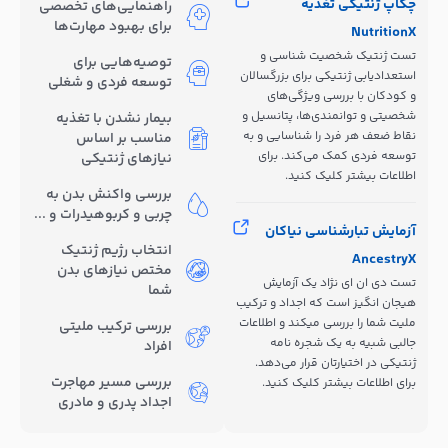
چکاپ ژنتیکی تغذیه
راهنمایی‌های تخصصی
برای بهبود مهارت‌ها
NutritionX
تست ژنتیک شخصیت شناسی و
توصیه‌هایی برای
استعدادیابی ژنتیکی برای بزرگسالان
توسعه فردی و شغلی
و کودکان با بررسی ویژگی‌های
شخصیتی و توانمندی‌ها، پتانسیل و
بیمار نشدن با تغذیه
نقاط ضعف هر فرد را شناسایی و به
مناسب بر اساس
توسعه فردی کمک می‌کند. برای
نیازهای ژنتیکی
اطلاعات بیشتر کلیک کنید.
بررسی واکنش بدن به
چربی و کربوهیدرات و ...
آزمایش تبارشناسی نیاکان
انتخاب رژیم ژنتیک
AncestryX
مختص نیازهای بدن
تست دی ان ای نژاد یک آزمایش
شما
هیجان انگیز است که اجداد و ترکیب
ملیت شما را بررسی میکند و اطلاعات
بررسی ترکیب ملیتی
جالبی شبیه به یک شجره نامه
افراد
ژنتیکی در اختیارتان قرار می‌دهد.
بررسی مسیر مهاجرت
برای اطلاعات بیشتر کلیک کنید.
اجداد پدری و مادری