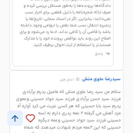
دادگاه‌ها پرونده‌ها را به‌طور مستقل بررسی کرده و
صرف ارائه شجره‌نامه را دلیل قطعی برای احراز نسب
نمی‌دانند؛ بنابراین، اگر در اسناد سجلی، تاریخ‌ها یا
زنجیره انتقال نسب شما نقص یا ابهامی وجود داشته
باشد یا قاضی آن را کافی نداند، ادعا رد می‌شود و برای
اصلاح این روند باید نواقص پرونده خود را با مدارک
مستندتر یا استعلام از ثبت احوال برطرف کنید.
پاسخ
سیدرضا علوی منش
1 سال قبل
سلام من سید رضا علوی منش که فامیل پدرم برآبادی
فرزند سید حسن برآبادی فرزند سید جواد حسینی وعموی
پدرم سید بابا حسینی که هر کسی عزیت می کرد آواره آه
مزد آهش می گرفته ۲ عمه پدری دارم به اسم سیده طنین
حسینی فرزند سید جواد حسینی وعمه دیگرم سیده بیکم
حسینی که این ۲عمه مردم شهادت میدهند که شفاه