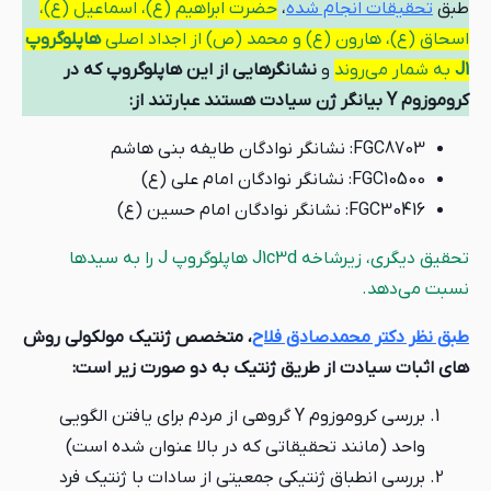
طبق
تحقیقات انجام شده
،
حضرت ابراهیم (ع)، اسماعیل (ع)،
اسحاق (ع)، هارون (ع) و محمد (ص) از اجداد اصلی
هاپلوگروپ
J1
به شمار می‌روند
و
نشانگرهایی از این هاپلوگروپ که در
کروموزوم Y بیانگر ژن سیادت هستند عبارتند از:
FGC8703: نشانگر نوادگان طایفه بنی هاشم
FGC10500: نشانگر نوادگان امام علی (ع)
FGC30416: نشانگر نوادگان امام حسین (ع)
تحقیق دیگری، زیرشاخه J1c3d هاپلوگروپ J را به سیدها
نسبت می‌دهد.
طبق نظر دکتر محمدصادق فلاح
، متخصص ژنتیک مولکولی روش
های اثبات سیادت از طریق ژنتیک به دو صورت زیر است:
بررسی کروموزوم Y گروهی از مردم برای یافتن الگویی
واحد (مانند تحقیقاتی که در بالا عنوان شده است)
بررسی انطباق ژنتیکی جمعیتی از سادات با ژنتیک فرد