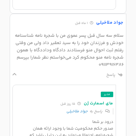
جواد ملاخیلی
1 ماه قبل
سلام سه سال قبل پسر عموی من با شجره نامه شناسنامه
خودش و فرزندان خود را به سید تعقیر داد ولی من وقتی
رفتم ثبت احوال منو فرستادند دادگاه وداددگاه با همون
شجره نامه منو محکوم کرد می‌خواستم نظر شمارا بپرسم
09113916386
پاسخ
مدیر
مای اسمارت ژن
15 روز قبل
پاسخ به
جواد ملاخیلی
درود بر شما
صدور حکم محکومیت شما با وجود ارائه همان
شجره‌نامه، احتمالا میتواند به این دلیل باشد که