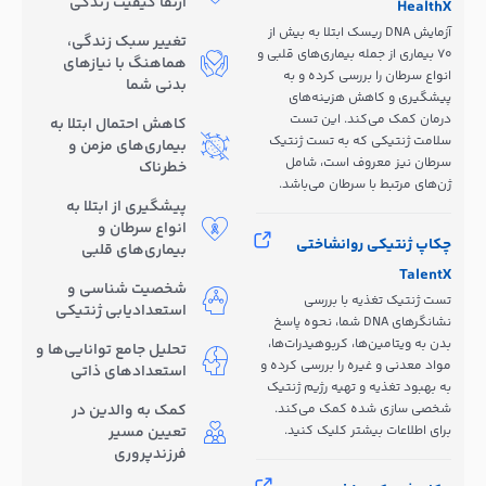
ارتقا کیفیت زندگی
HealthX
آزمایش DNA ریسک ابتلا به بیش از
تغییر سبک زندگی،
70 بیماری از جمله بیماری‌های قلبی و
هماهنگ با نیازهای
انواع سرطان را بررسی کرده و به
بدنی شما
پیشگیری و کاهش هزینه‌های
درمان کمک می‌کند. این تست
کاهش احتمال ابتلا به
سلامت ژنتیکی که به تست ژنتیک
بیماری‌های مزمن و
سرطان نیز معروف است، شامل
خطرناک
ژن‌های مرتبط با سرطان می‌باشد.
پیشگیری از ابتلا به
انواع سرطان و
چکاپ ژنتیکی روانشاختی
بیماری‌های قلبی
TalentX
شخصیت شناسی و
تست ژنتیک تغذیه با بررسی
استعدادیابی ژنتیکی
نشانگرهای DNA شما، نحوه پاسخ
بدن به ویتامین‌ها، کربوهیدرات‌ها،
تحلیل جامع توانایی‌ها و
مواد معدنی و غیره را بررسی کرده و
استعدادهای ذاتی
به بهبود تغذیه و تهیه رژیم ژنتیک
شخصی سازی شده کمک می‌کند.
کمک به والدین در
برای اطلاعات بیشتر کلیک کنید.
تعیین مسیر
فرزندپروری