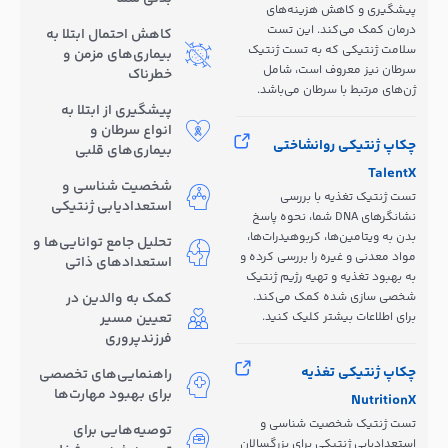
پیشگیری و کاهش هزینه‌های
درمان کمک می‌کند. این تست
کاهش احتمال ابتلا به
سلامت ژنتیکی که به تست ژنتیک
بیماری‌های مزمن و
سرطان نیز معروف است، شامل
خطرناک
ژن‌های مرتبط با سرطان می‌باشد.
پیشگیری از ابتلا به
انواع سرطان و
چکاپ ژنتیکی روانشاختی
بیماری‌های قلبی
TalentX
شخصیت شناسی و
تست ژنتیک تغذیه با بررسی
استعدادیابی ژنتیکی
نشانگرهای DNA شما، نحوه پاسخ
بدن به ویتامین‌ها، کربوهیدرات‌ها،
تحلیل جامع توانایی‌ها و
مواد معدنی و غیره را بررسی کرده و
استعدادهای ذاتی
به بهبود تغذیه و تهیه رژیم ژنتیک
شخصی سازی شده کمک می‌کند.
کمک به والدین در
برای اطلاعات بیشتر کلیک کنید.
تعیین مسیر
فرزندپروری
چکاپ ژنتیکی تغذیه
راهنمایی‌های تخصصی
برای بهبود مهارت‌ها
NutritionX
تست ژنتیک شخصیت شناسی و
توصیه‌هایی برای
استعدادیابی ژنتیکی برای بزرگسالان