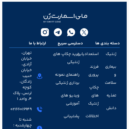
دسته بندی ها
دسترسی سریع
ارتباط با ما
تهران،
ژنتیک
استعدادیابی
خرید چکاپ های
خیابان
ژنتیکی
آزادی،
بیماری
فرزند
خیابان
و
پروری
راهنمای نمونه
حبیب
زادگان،
سلامت
برداری ژنتیکی
چکاپ
کوچه
لرنس، پلاک
تغذیه
های
ویدیو های
۴، واحد ۱
ژنتیک
آموزشی
دانش
02166016949
اختلالات
پشتیبانی
شنبه تا
چهارشنبه ؛