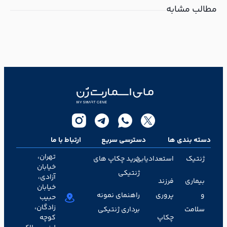
مطالب مشابه
دسته بندی ها
دسترسی سریع
ارتباط با ما
تهران،
ژنتیک
استعدادیابی
خرید چکاپ های
خیابان
ژنتیکی
آزادی،
بیماری
فرزند
خیابان
و
پروری
راهنمای نمونه
حبیب
زادگان،
سلامت
برداری ژنتیکی
چکاپ
کوچه