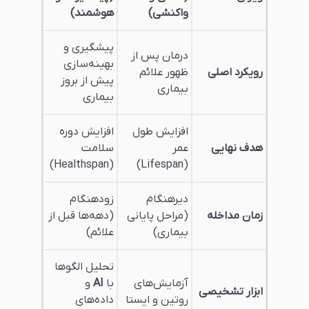
واکنشی)
هوشمند)
پیشگیری و
درمان پس از
بهینه‌سازی
رویکرد اصلی
ظهور علائم
پیش از بروز
بیماری
بیماری
افزایش طول
افزایش دوره
هدف نهایی
عمر
سلامت
(Healthspan)
(Lifespan)
دیرهنگام
زودهنگام
زمان مداخله
(مراحل پایانی
(دهه‌ها قبل از
بیماری)
علائم)
تحلیل الگوها
آزمایش‌های
با
AI
و
ابزار تشخیصی
روتین و ایستا
داده‌های