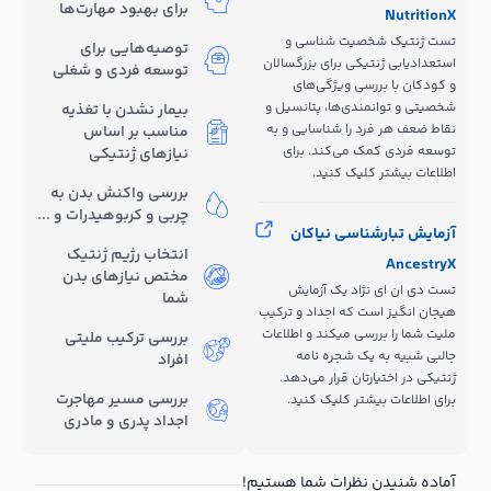
برای بهبود مهارت‌ها
NutritionX
تست ژنتیک شخصیت شناسی و
توصیه‌هایی برای
استعدادیابی ژنتیکی برای بزرگسالان
توسعه فردی و شغلی
و کودکان با بررسی ویژگی‌های
شخصیتی و توانمندی‌ها، پتانسیل و
بیمار نشدن با تغذیه
نقاط ضعف هر فرد را شناسایی و به
مناسب بر اساس
توسعه فردی کمک می‌کند. برای
نیازهای ژنتیکی
اطلاعات بیشتر کلیک کنید.
بررسی واکنش بدن به
چربی و کربوهیدرات و ...
آزمایش تبارشناسی نیاکان
انتخاب رژیم ژنتیک
AncestryX
مختص نیازهای بدن
تست دی ان ای نژاد یک آزمایش
شما
هیجان انگیز است که اجداد و ترکیب
ملیت شما را بررسی میکند و اطلاعات
بررسی ترکیب ملیتی
جالبی شبیه به یک شجره نامه
افراد
ژنتیکی در اختیارتان قرار می‌دهد.
بررسی مسیر مهاجرت
برای اطلاعات بیشتر کلیک کنید.
اجداد پدری و مادری
آماده شنیدن نظرات شما هستیم!