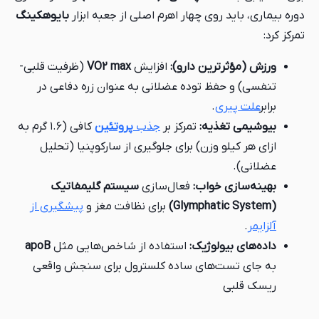
دوره بیماری، باید روی چهار اهرم اصلی از جعبه ابزار
بایوهکینگ
تمرکز کرد:
ورزش (مؤثرترین دارو):
افزایش
VO2 max
(ظرفیت قلبی-
تنفسی) و حفظ توده عضلانی به عنوان زره دفاعی در
برابر
علت پیری
.
بیوشیمی تغذیه:
تمرکز بر
جذب
پروتئین
کافی (۱.۶ گرم به
ازای هر کیلو وزن) برای جلوگیری از سارکوپنیا (تحلیل
عضلانی).
بهینه‌سازی خواب:
فعال‌سازی
سیستم گلیمفاتیک
(Glymphatic System)
برای نظافت مغز و
پیشگیری از
آلزایمر
.
داده‌های بیولوژیک:
استفاده از شاخص‌هایی مثل
apoB
به جای تست‌های ساده کلسترول برای سنجش واقعی
ریسک قلبی