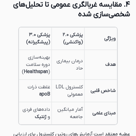
۴. مقایسه غربالگری عمومی تا تحلیل‌های
شخصی‌سازی شده
پزشکی ۲.۰
پزشکی ۳.۰
ویژگی
(واکنشی)
(پیشگیرانه)
بهینه‌سازی
درمان بیماری
هدف
دوره سلامت
حاد
)
Healthspan
(
کلسترول LDL
غلظت ذرات
شاخص قلبی
معمولی
apoB
آمار میانگین
داده‌های فردی
مبنای علمی
جامعه
و
ژنتیک
عطیه معتقد است آزمایش‌های روتین کلسترول برای ارزیابی