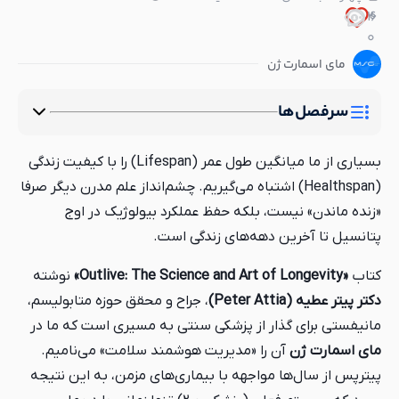
2
0
6
0
مای اسمارت ژن
سرفصل‌ها
بسیاری از ما میانگین طول عمر (Lifespan) را با کیفیت زندگی
(Healthspan) اشتباه می‌گیریم. چشم‌انداز علم مدرن دیگر صرفا
«زنده ماندن» نیست، بلکه حفظ عملکرد بیولوژیک در اوج
پتانسیل تا آخرین دهه‌های زندگی است.
کتاب
«Outlive: The Science and Art of Longevity»
نوشته
دکتر پیتر عطیه (Peter Attia)
، جراح و محقق حوزه متابولیسم،
مانیفستی برای گذار از پزشکی سنتی به مسیری است که ما در
مای اسمارت ژن
آن را «مدیریت هوشمند سلامت» می‌نامیم.
پیترپس از سال‌ها مواجهه با بیماری‌های مزمن، به این نتیجه