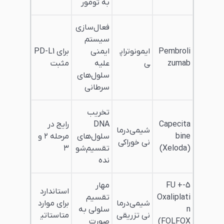
به تومور
فعال‌سازی
سیستم
Pembroli
ایمونوتراپ
ایمنی
برای PD-L1
zumab
ی
علیه
مثبت
سلول‌های
سرطانی
تخریب
Capecita
DNA
رایج در
شیمی‌درما
bine
سلول‌های
مرحله ۲ و
نی خوراکی
(Xeloda)
تقسیم‌شو
۳
نده
5-FU +
مهار
استاندارد
Oxaliplati
تقسیم
شیمی‌درما
برای موارد
n
سلولی به
نی تزریقی
متاستاتی
(FOLFOX
صورت