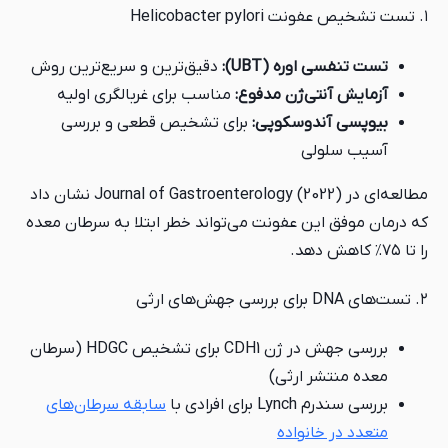
۱. تست تشخیص عفونت Helicobacter pylori
تست تنفسی اوره (UBT):
دقیق‌ترین و سریع‌ترین روش
آزمایش آنتی‌ژن مدفوع:
مناسب برای غربالگری اولیه
بیوپسی آندوسکوپی:
برای تشخیص قطعی و بررسی
آسیب سلولی
مطالعه‌ای در Journal of Gastroenterology (2022) نشان داد
که درمان موفق این عفونت می‌تواند خطر ابتلا به سرطان معده
را تا ۷۵٪ کاهش دهد.
۲. تست‌های DNA برای بررسی جهش‌های ارثی
بررسی جهش در ژن CDH1 برای تشخیص HDGC (سرطان
معده منتشر ارثی)
بررسی سندرم Lynch برای افرادی با
سابقه سرطان‌های
متعدد در خانواده