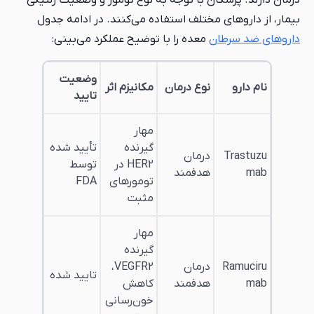
بیمار، از داروهای مختلف استفاده می‌کنند. در ادامه جدول
داروهای ضد سرطان
معده را با توضیح عملکرد می‌بینی:
وضعیت
نام دارو
نوع درمان
مکانیزم اثر
تایید
مهار
گیرنده
تأیید شده
Trastuzu
درمان
HER2 در
توسط
mab
هدفمند
تومورهای
FDA
مثبت
مهار
گیرنده
Ramuciru
درمان
VEGFR2،
تایید شده
mab
هدفمند
کاهش
خون‌رسانی