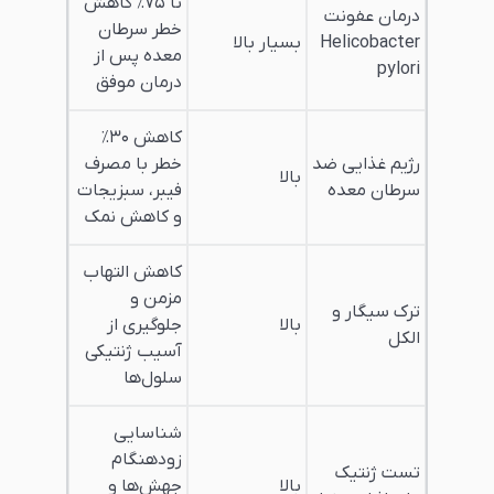
تا ۷۵٪ کاهش
درمان عفونت
خطر سرطان
Helicobacter
بسیار بالا
معده پس از
pylori
درمان موفق
کاهش ۳۰٪
رژیم غذایی ضد
خطر با مصرف
بالا
سرطان معده
فیبر، سبزیجات
و کاهش نمک
کاهش التهاب
مزمن و
ترک سیگار و
بالا
جلوگیری از
الکل
آسیب ژنتیکی
سلول‌ها
شناسایی
زودهنگام
تست ژنتیک
بالا
جهش‌ها و