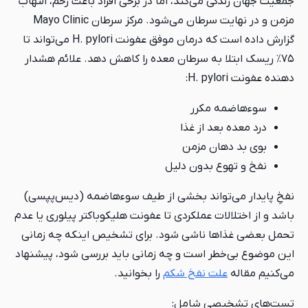
جمعیت جهان زندگی می‌کند، اما در برخی افراد باعث زخم، التهاب
مزمن و در نهایت سرطان می‌شود. مرکز سرطان Mayo Clinic
گزارش داده است که درمان موفق عفونت H. pylori می‌تواند تا
۷۵٪ ریسک ابتلا به سرطان معده را کاهش دهد. علائم هشدار
دهنده عفونت H. pylori:
سوءهاضمه مکرر
درد معده بعد از غذا
بوی بد دهان مزمن
نفخ و تهوع بدون دلیل
نفخِ پایدار می‌تواند بخشی از طیف سوءهاضمه (دیس‌پپسی)
باشد و از اختلالات عملکردی تا عفونت هلیکوباکتر پیلوری یا عدم
تحمل بعضی غذاها ناشی شود. برای تشخیص اینکه چه زمانی
این موضوع بی‌خطر است و چه زمانی باید بررسی شود، پیشنهاد
می‌کنیم مقاله
علت نفخ شکم
را بخوانید.
تست‌های تشخیصی شامل: