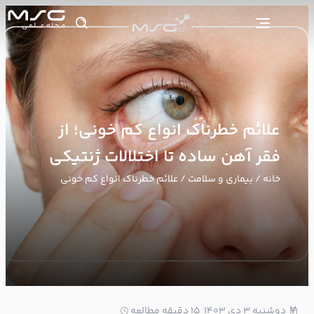
علائم خطرناک انواع کم خونی؛ از
فقر آهن ساده تا اختلالات ژنتیکی
خانه
/
بیماری و سلامت
/ علائم خطرناک انواع کم خونی
7
دوشنبه ۳ دی ۱۴۰۳
15 دقیقه مطالعه