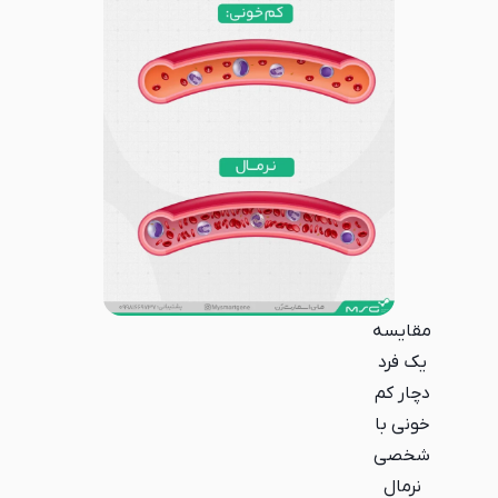
مقایسه
یک فرد
دچار کم
خونی با
شخصی
نرمال