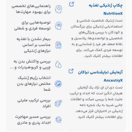
چکاپ ژنتیکی تغذیه
راهنمایی‌های تخصصی
برای بهبود مهارت‌ها
NutritionX
تست ژنتیک شخصیت شناسی و
توصیه‌هایی برای
استعدادیابی ژنتیکی برای بزرگسالان
توسعه فردی و شغلی
و کودکان با بررسی ویژگی‌های
شخصیتی و توانمندی‌ها، پتانسیل و
بیمار نشدن با تغذیه
نقاط ضعف هر فرد را شناسایی و به
مناسب بر اساس
توسعه فردی کمک می‌کند. برای
نیازهای ژنتیکی
اطلاعات بیشتر کلیک کنید.
بررسی واکنش بدن به
چربی و کربوهیدرات و ...
آزمایش تبارشناسی نیاکان
انتخاب رژیم ژنتیک
AncestryX
مختص نیازهای بدن
تست دی ان ای نژاد یک آزمایش
شما
هیجان انگیز است که اجداد و ترکیب
ملیت شما را بررسی میکند و اطلاعات
بررسی ترکیب ملیتی
جالبی شبیه به یک شجره نامه
افراد
ژنتیکی در اختیارتان قرار می‌دهد.
بررسی مسیر مهاجرت
برای اطلاعات بیشتر کلیک کنید.
اجداد پدری و مادری