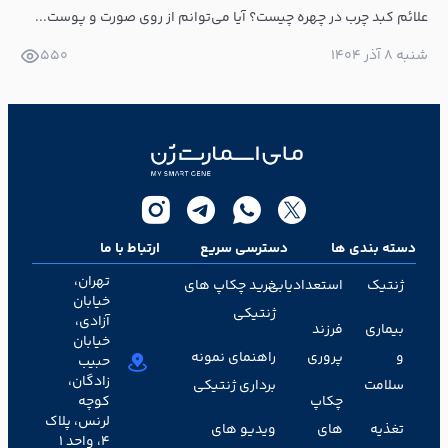
علائم کبد چرب در چهره چیست؟ آیا می‌توانم از روی صورت و پوست...
شنبه ۸ آذر ۱۴۰۴
550
دسته بندی ها
دسترسی سریع
ارتباط با ما
تهران،
ژنتیک
استعدادیابی
خرید چکاپ های
خیابان
ژنتیکی
آزادی،
بیماری
فرزند
خیابان
و
پروری
راهنمای نمونه
حبیب
زادگان،
سلامت
برداری ژنتیکی
چکاپ
کوچه
لرنس، پلاک
تغذیه
های
ویدیو های
۴، واحد ۱