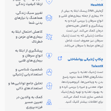
ارتقا کیفیت زندگی
HealthX
آزمایش DNA ریسک ابتلا به بیش از
تغییر سبک زندگی،
70 بیماری از جمله بیماری‌های قلبی و
هماهنگ با نیازهای
انواع سرطان را بررسی کرده و به
بدنی شما
پیشگیری و کاهش هزینه‌های
درمان کمک می‌کند. این تست
کاهش احتمال ابتلا به
سلامت ژنتیکی که به تست ژنتیک
بیماری‌های مزمن و
سرطان نیز معروف است، شامل
خطرناک
ژن‌های مرتبط با سرطان می‌باشد.
پیشگیری از ابتلا به
انواع سرطان و
چکاپ ژنتیکی روانشاختی
بیماری‌های قلبی
TalentX
شخصیت شناسی و
تست ژنتیک تغذیه با بررسی
استعدادیابی ژنتیکی
نشانگرهای DNA شما، نحوه پاسخ
بدن به ویتامین‌ها، کربوهیدرات‌ها،
تحلیل جامع توانایی‌ها و
مواد معدنی و غیره را بررسی کرده و
استعدادهای ذاتی
به بهبود تغذیه و تهیه رژیم ژنتیک
شخصی سازی شده کمک می‌کند.
کمک به والدین در
برای اطلاعات بیشتر کلیک کنید.
تعیین مسیر
فرزندپروری