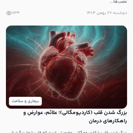
عصب‌ها...
دوشنبه ۲۷ بهمن ۱۴۰۴
1134
بیماری و سلامت
بزرگ شدن قلب (کاردیومگالی)؛ علائم، عوارض و
راهکارهای درمان
بزرگ شدن قلب یا کاردیومگالی، وضعیتی است که قلب شما بزرگ‌تر از