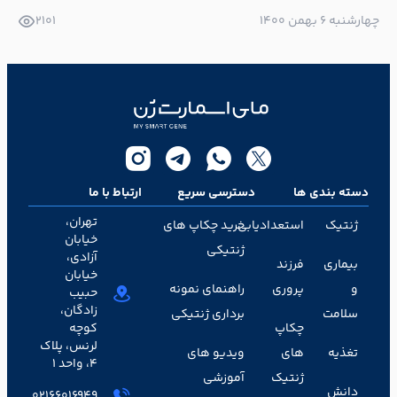
چهارشنبه ۶ بهمن ۱۴۰۰
2101
دسته بندی ها
دسترسی سریع
ارتباط با ما
تهران،
ژنتیک
استعدادیابی
خرید چکاپ های
خیابان
ژنتیکی
آزادی،
بیماری
فرزند
خیابان
و
پروری
راهنمای نمونه
حبیب
زادگان،
سلامت
برداری ژنتیکی
چکاپ
کوچه
لرنس، پلاک
تغذیه
های
ویدیو های
۴، واحد ۱
ژنتیک
آموزشی
دانش
02166016949