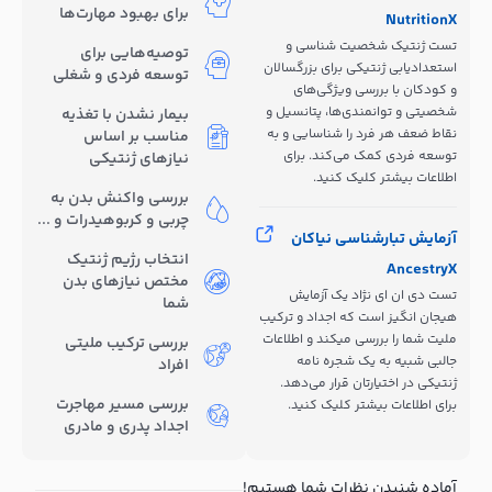
برای بهبود مهارت‌ها
NutritionX
تست ژنتیک شخصیت شناسی و
توصیه‌هایی برای
استعدادیابی ژنتیکی برای بزرگسالان
توسعه فردی و شغلی
و کودکان با بررسی ویژگی‌های
شخصیتی و توانمندی‌ها، پتانسیل و
بیمار نشدن با تغذیه
نقاط ضعف هر فرد را شناسایی و به
مناسب بر اساس
توسعه فردی کمک می‌کند. برای
نیازهای ژنتیکی
اطلاعات بیشتر کلیک کنید.
بررسی واکنش بدن به
چربی و کربوهیدرات و ...
آزمایش تبارشناسی نیاکان
انتخاب رژیم ژنتیک
AncestryX
مختص نیازهای بدن
تست دی ان ای نژاد یک آزمایش
شما
هیجان انگیز است که اجداد و ترکیب
ملیت شما را بررسی میکند و اطلاعات
بررسی ترکیب ملیتی
جالبی شبیه به یک شجره نامه
افراد
ژنتیکی در اختیارتان قرار می‌دهد.
بررسی مسیر مهاجرت
برای اطلاعات بیشتر کلیک کنید.
اجداد پدری و مادری
آماده شنیدن نظرات شما هستیم!