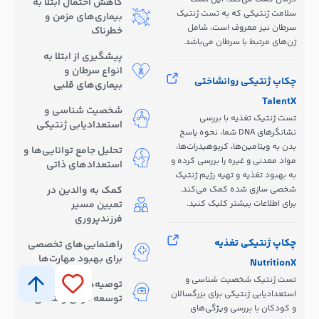
کاهش احتمال ابتلا به
سلامت ژنتیکی که به تست ژنتیک
بیماری‌های مزمن و
سرطان نیز معروف است، شامل
خطرناک
ژن‌های مرتبط با سرطان می‌باشد.
پیشگیری از ابتلا به
انواع سرطان و
چکاپ ژنتیکی روانشاختی
بیماری‌های قلبی
TalentX
شخصیت شناسی و
تست ژنتیک تغذیه با بررسی
استعدادیابی ژنتیکی
نشانگرهای DNA شما، نحوه پاسخ
بدن به ویتامین‌ها، کربوهیدرات‌ها،
تحلیل جامع توانایی‌ها و
مواد معدنی و غیره را بررسی کرده و
استعدادهای ذاتی
به بهبود تغذیه و تهیه رژیم ژنتیک
شخصی سازی شده کمک می‌کند.
کمک به والدین در
برای اطلاعات بیشتر کلیک کنید.
تعیین مسیر
فرزندپروری
چکاپ ژنتیکی تغذیه
راهنمایی‌های تخصصی
برای بهبود مهارت‌ها
NutritionX
تست ژنتیک شخصیت شناسی و
توصیه‌هایی برای
استعدادیابی ژنتیکی برای بزرگسالان
توسعه فردی و شغلی
و کودکان با بررسی ویژگی‌های