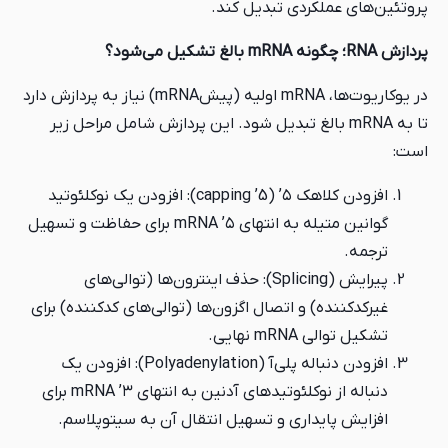
دی تبدیل کند.
در یوکاریوت‌ها، mRNA اولیه (پیش‌mRNA) نیاز به پردازش دارد
mRN بالغ تبدیل شود. این پردازش شامل مراحل زیر
افزودن کلاهک ۵’ (5’ capping): افزودن یک نوکلئوتید
گوانین متیله به انتهای ۵’ mRNA برای حفاظت و تسهیل
پیرایش (Splicing): حذف اینترون‌ها (توالی‌های
و اتصال اگزون‌ها (توالی‌های کدکننده) برای
یی.
افزودن دنباله پلی‌آ (Polyadenylation): افزودن یک
دنباله از نوکلئوتیدهای آدنین به انتهای ۳’ mRNA برای
اری و تسهیل انتقال آن به سیتوپلاسم.