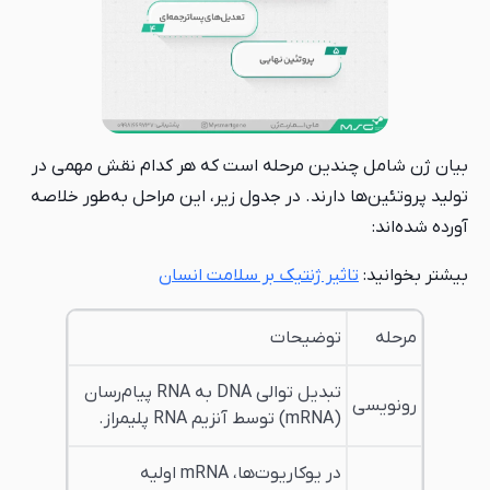
ین مرحله است که هر کدام نقش مهمی در
ارند. در جدول زیر، این مراحل به‌طور خلاصه
یر ژنتیک بر سلامت انسان
وضیحات
تبدیل توالی DNA به RNA پیام‌رسان
سط آنزیم RNA پلیمراز.
در یوکاریوت‌ها، mRNA اولیه