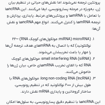
‌شوند اما نقش‌های حیاتی در تنظیم بیان
ژن، به‌ویژه در مرحله پسارونویسی، ایفا می‌کنند. این ncRNAها
با تعامل با mRNAها و پروتئین‌های مرتبط، پایداری، پردازش و
ترجمه mRNAها را کنترل می‌کنند. انواع مهم ncRNAها و نقش
(microRNA (miRNA: مولکول‌های کوچک RNA) ~22
نوکلئوتید) که با اتصال به mRNAهای هدف، ترجمه آن‌ها
اعث تخریبشان می‌شوند.
(small interfering RNA (siRNA: مولکول‌های کوچک
RNA که با القای تخریب mRNAهای خاص، بیان ژن‌ها را
نند.
(long non-coding RNA (lncRNA: مولکول‌های RNA با
طول بیش از 200 نوکلئوتید که در تنظیم رونویسی،
پایداری mRNA نقش دارند.
nها با تنظیم دقیق پسارونویسی، به سلول‌ها امکان