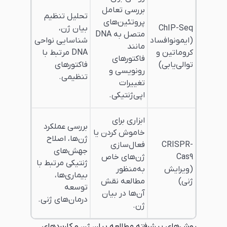
بررسی تعامل
تحلیل تنظیم
پروتئین‌های
بیان ژن،
متصل به DNA
د
شناسایی نواحی
مانند
DNA مرتبط با
فاکتورهای
فاکتورهای
رونویسی و
تنظیمی.
تغییرات
اپی‌ژنتیکی.
ابزاری برای
بررسی عملکرد
خاموش کردن یا
ژن‌ها، اصلاح
فعال‌سازی
جهش‌های
ژن‌های خاص
ژنتیکی مرتبط با
به‌منظور
بیماری‌ها،
مطالعه نقش
توسعه
آن‌ها در بیان
درمان‌های ژنی.
ژن.
رفته مطالعه بیان ژن و کاربردهای