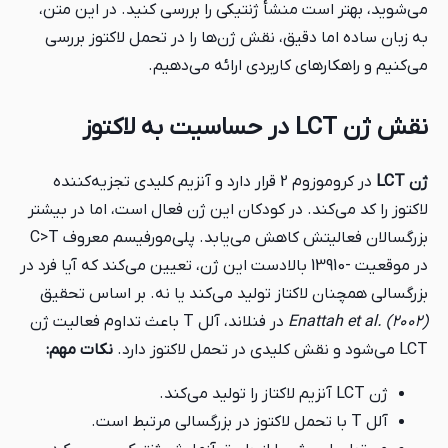
می‌شوید، بهتر است منشأ ژنتیکی را بررسی کنید. در این متن،
به زبان ساده اما دقیق، نقش ژن‌ها را در تحمل لاکتوز بررسی
می‌کنیم و راهکارهای کاربردی ارائه می‌دهیم.
نقش ژن LCT در حساسیت به لاکتوز
ژن LCT
در کروموزوم 2 قرار دارد و آنزیم کلیدی تجزیه‌کننده
لاکتوز را کد می‌کند. در کودکان این ژن فعال است، اما در بیشتر
بزرگسالان فعالیتش کاهش می‌یابد. پلی‌مورفیسم معروف C>T
در موقعیت -13910 بالادست این ژن، تعیین می‌کند که آیا فرد در
بزرگسالی همچنان لاکتاز تولید می‌کند یا نه. بر اساس تحقیق
Enattah et al. (2002)
در فنلاند، آلل T باعث تداوم فعالیت ژن
LCT می‌شود و نقش کلیدی در تحمل لاکتوز دارد.
نکات مهم:
ژن LCT آنزیم لاکتاز را تولید می‌کند.
آلل T با تحمل لاکتوز در بزرگسالی مرتبط است.