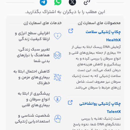
این مطلب را با دیگران به اشتراک بگذارید.
محصولات مای اسمارت ژن
خدمات مای اسمارت ژن
چکاپ ژنتیکی سلامت
افزایش سطح انرژی و
ارتقا کیفیت زندگی
HealthX
آزمایش DNA ریسک ابتلا به بیش از
تغییر سبک زندگی،
70 بیماری از جمله بیماری‌های قلبی و
هماهنگ با نیازهای
انواع سرطان را بررسی کرده و به
بدنی شما
پیشگیری و کاهش هزینه‌های
درمان کمک می‌کند. این تست
کاهش احتمال ابتلا به
سلامت ژنتیکی که به تست ژنتیک
بیماری‌های مزمن و
سرطان نیز معروف است، شامل
خطرناک
ژن‌های مرتبط با سرطان می‌باشد.
پیشگیری از ابتلا به
انواع سرطان و
چکاپ ژنتیکی روانشاختی
بیماری‌های قلبی
TalentX
شخصیت شناسی و
تست ژنتیک تغذیه با بررسی
استعدادیابی ژنتیکی
نشانگرهای DNA شما، نحوه پاسخ