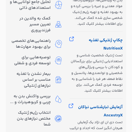
بدن به ویتامین‌ها، کربوهیدرات‌ها،
تحلیل جامع توانایی‌ها و
مواد معدنی و غیره را بررسی کرده و
استعدادهای ذاتی
به بهبود تغذیه و تهیه رژیم ژنتیک
شخصی سازی شده کمک می‌کند.
کمک به والدین در
برای اطلاعات بیشتر کلیک کنید.
تعیین مسیر
فرزندپروری
چکاپ ژنتیکی تغذیه
راهنمایی‌های تخصصی
برای بهبود مهارت‌ها
NutritionX
تست ژنتیک شخصیت شناسی و
توصیه‌هایی برای
استعدادیابی ژنتیکی برای بزرگسالان
توسعه فردی و شغلی
و کودکان با بررسی ویژگی‌های
شخصیتی و توانمندی‌ها، پتانسیل و
بیمار نشدن با تغذیه
نقاط ضعف هر فرد را شناسایی و به
مناسب بر اساس
توسعه فردی کمک می‌کند. برای
نیازهای ژنتیکی
اطلاعات بیشتر کلیک کنید.
بررسی واکنش بدن به
چربی و کربوهیدرات و ...
آزمایش تبارشناسی نیاکان
انتخاب رژیم ژنتیک
AncestryX
مختص نیازهای بدن
تست دی ان ای نژاد یک آزمایش
شما
هیجان انگیز است که اجداد و ترکیب