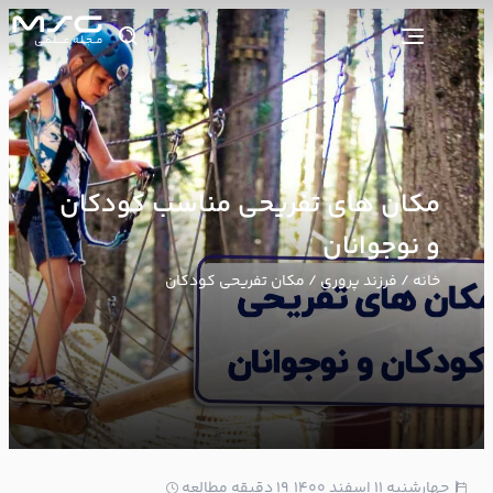
مکان های تفریحی مناسب کودکان
و نوجوانان
خانه
/
فرزند پروری
/ مکان تفریحی کودکان
1
چهارشنبه ۱۱ اسفند ۱۴۰۰
19 دقیقه مطالعه