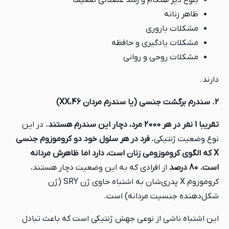
بلوغ دیر هنگام و رشد عضلانی ضعیف
ظاهر زنانه
مشکلات باروری
مشکلات یادگیری و حافظه
مشکلات روحی و روانی
دارند.
2. سندرم برگشت جنسی (یا سندرم مردان 46،XX)
تقریبا 1 نفر در هر 2000 مرد، دچار این سندرم هستند.
در این
نوع وضعیت ژنتیکی،
فرد در هر سلول خود دو کروموزوم جنسی
X که الگوی کروموزومی زنان است، دارد اما ظاهرش مردانه
است.
80 درصد
از افرادی که به این وضعیت دچار هستند،
کروموزوم X پدری‌شان به اشتباه حاوی ژن SRY (ژن
شکل‌دهنده جنسیت مردانه) است.
این اشتباه ناشی از نوعی جهش ژنتیکی است که باعث تبادل