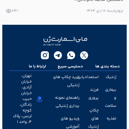
نامشخص، سابقه خانوادگی...
چهارشنبه ۱۰ دی ۱۴۰۴
841
دسته بندی ها
دسترسی سریع
ارتباط با ما
تهران،
ژنتیک
استعدادیابی
خرید چکاپ های
خیابان
ژنتیکی
آزادی،
بیماری
فرزند
خیابان
و
پروری
راهنمای نمونه
حبیب
زادگان،
سلامت
برداری ژنتیکی
چکاپ
کوچه
لرنس، پلاک
تغذیه
های
ویدیو های
۴، واحد ۱
ژنتیک
آموزشی