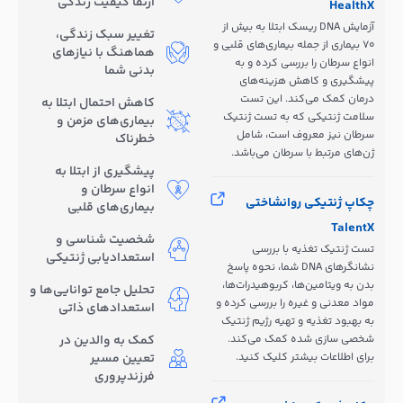
ارتقا کیفیت زندگی
HealthX
آزمایش DNA ریسک ابتلا به بیش از
تغییر سبک زندگی،
70 بیماری از جمله بیماری‌های قلبی و
هماهنگ با نیازهای
انواع سرطان را بررسی کرده و به
بدنی شما
پیشگیری و کاهش هزینه‌های
درمان کمک می‌کند. این تست
کاهش احتمال ابتلا به
سلامت ژنتیکی که به تست ژنتیک
بیماری‌های مزمن و
سرطان نیز معروف است، شامل
خطرناک
ژن‌های مرتبط با سرطان می‌باشد.
پیشگیری از ابتلا به
انواع سرطان و
چکاپ ژنتیکی روانشاختی
بیماری‌های قلبی
TalentX
شخصیت شناسی و
تست ژنتیک تغذیه با بررسی
استعدادیابی ژنتیکی
نشانگرهای DNA شما، نحوه پاسخ
بدن به ویتامین‌ها، کربوهیدرات‌ها،
تحلیل جامع توانایی‌ها و
مواد معدنی و غیره را بررسی کرده و
استعدادهای ذاتی
به بهبود تغذیه و تهیه رژیم ژنتیک
شخصی سازی شده کمک می‌کند.
کمک به والدین در
برای اطلاعات بیشتر کلیک کنید.
تعیین مسیر
فرزندپروری