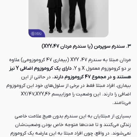
3. سندرم سوپرمن (یا سندرم مردان 47،XYY)
مردان مبتلا به سندرم 47، XYY (بیماری 47 کروموزومی) علاوه
بر دو کروموزوم معمول X و Y،
دارای یک کروموزوم اضافی Y نیز
هستند و در مجموع 47 کروموزوم دارند.
در حالتی از این
بیماری، افراد مبتلا فقط در برخی از سلول‌های خود این کروموزوم
اضافی را دارند. این وضعیت را موزاییسم 46,XY/47,XYY
می‌نامند.
بسیاری از مبتلایان به این سندرم بدون هیچ علامت خاصی
زندگی می‌کنند و تا مدت‌ها متوجه خاص بودن وضعیت‌شان
نمی‌شوند. در واقع، چون افراد مبتلا به این عارضه یک کروموزم