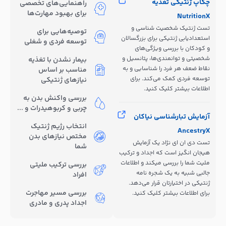
چکاپ ژنتیکی تغذیه
راهنمایی‌های تخصصی
برای بهبود مهارت‌ها
NutritionX
تست ژنتیک شخصیت شناسی و
توصیه‌هایی برای
استعدادیابی ژنتیکی برای بزرگسالان
توسعه فردی و شغلی
و کودکان با بررسی ویژگی‌های
شخصیتی و توانمندی‌ها، پتانسیل و
بیمار نشدن با تغذیه
نقاط ضعف هر فرد را شناسایی و به
مناسب بر اساس
توسعه فردی کمک می‌کند. برای
نیازهای ژنتیکی
اطلاعات بیشتر کلیک کنید.
بررسی واکنش بدن به
چربی و کربوهیدرات و ...
آزمایش تبارشناسی نیاکان
انتخاب رژیم ژنتیک
AncestryX
مختص نیازهای بدن
تست دی ان ای نژاد یک آزمایش
شما
هیجان انگیز است که اجداد و ترکیب
ملیت شما را بررسی میکند و اطلاعات
بررسی ترکیب ملیتی
جالبی شبیه به یک شجره نامه
افراد
ژنتیکی در اختیارتان قرار می‌دهد.
بررسی مسیر مهاجرت
برای اطلاعات بیشتر کلیک کنید.
اجداد پدری و مادری