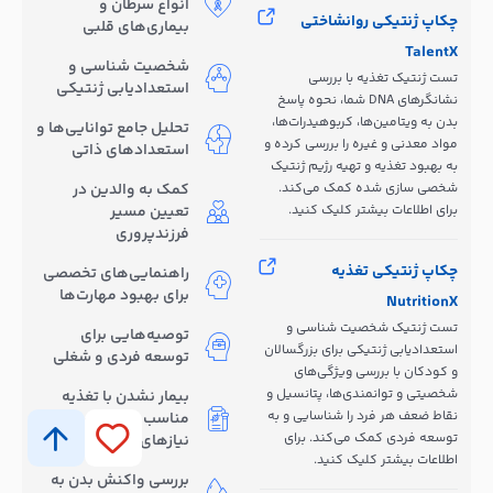
انواع سرطان و
چکاپ ژنتیکی روانشاختی
بیماری‌های قلبی
TalentX
شخصیت شناسی و
تست ژنتیک تغذیه با بررسی
استعدادیابی ژنتیکی
نشانگرهای DNA شما، نحوه پاسخ
بدن به ویتامین‌ها، کربوهیدرات‌ها،
تحلیل جامع توانایی‌ها و
مواد معدنی و غیره را بررسی کرده و
استعدادهای ذاتی
به بهبود تغذیه و تهیه رژیم ژنتیک
شخصی سازی شده کمک می‌کند.
کمک به والدین در
برای اطلاعات بیشتر کلیک کنید.
تعیین مسیر
فرزندپروری
چکاپ ژنتیکی تغذیه
راهنمایی‌های تخصصی
برای بهبود مهارت‌ها
NutritionX
تست ژنتیک شخصیت شناسی و
توصیه‌هایی برای
استعدادیابی ژنتیکی برای بزرگسالان
توسعه فردی و شغلی
و کودکان با بررسی ویژگی‌های
شخصیتی و توانمندی‌ها، پتانسیل و
بیمار نشدن با تغذیه
نقاط ضعف هر فرد را شناسایی و به
مناسب بر اساس
توسعه فردی کمک می‌کند. برای
نیازهای ژنتیکی
اطلاعات بیشتر کلیک کنید.
بررسی واکنش بدن به