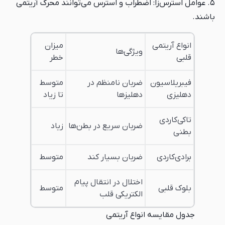
۵. عوامل استرس‌زا: اضطراب و استرس می‌توانند محرک آریتمی
باشند.
انواع آریتمی
میزان
ویژگی‌ها
قلبی
خطر
فیبریلاسیون
ضربان نامنظم در
متوسط
دهلیزی
دهلیزها
تا زیاد
تاکی‌کاردی
ضربان سریع در بطن‌ها
زیاد
بطنی
برادی‌کاردی
ضربان بسیار کند
متوسط
اختلال در انتقال پیام
بلوک قلبی
متوسط
الکتریکی قلب
جدول مقایسه انواع آریتمی