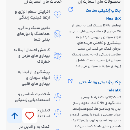
محصولات مای اسمارت ژن
خدمات مای اسمارت ژن
چکاپ ژنتیکی سلامت
افزایش سطح انرژی و
ارتقا کیفیت زندگی
HealthX
آزمایش DNA ریسک ابتلا به بیش از
تغییر سبک زندگی،
70 بیماری از جمله بیماری‌های قلبی و
هماهنگ با نیازهای
انواع سرطان را بررسی کرده و به
بدنی شما
پیشگیری و کاهش هزینه‌های
درمان کمک می‌کند. این تست
کاهش احتمال ابتلا به
سلامت ژنتیکی که به تست ژنتیک
بیماری‌های مزمن و
سرطان نیز معروف است، شامل
خطرناک
ژن‌های مرتبط با سرطان می‌باشد.
پیشگیری از ابتلا به
انواع سرطان و
چکاپ ژنتیکی روانشاختی
بیماری‌های قلبی
TalentX
شخصیت شناسی و
تست ژنتیک تغذیه با بررسی
استعدادیابی ژنتیکی
نشانگرهای DNA شما، نحوه پاسخ
بدن به ویتامین‌ها، کربوهیدرات‌ها،
تحلیل جامع توانایی‌ها و
مواد معدنی و غیره را بررسی کرده و
استعدادهای ذاتی
به بهبود تغذیه و تهیه رژیم ژنتیک
شخصی سازی شده کمک می‌کند.
کمک به والدین در