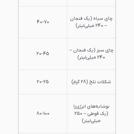
چای سیاه (یک فنجان
40-70
– 240 میلی‌لیتر)
چای سبز (یک فنجان –
20-45
240 میلی‌لیتر)
شکلات تلخ (28 گرم)
20-25
نوشابه‌های انرژی‌زا
(یک قوطی – 250
80-100
میلی‌لیتر)