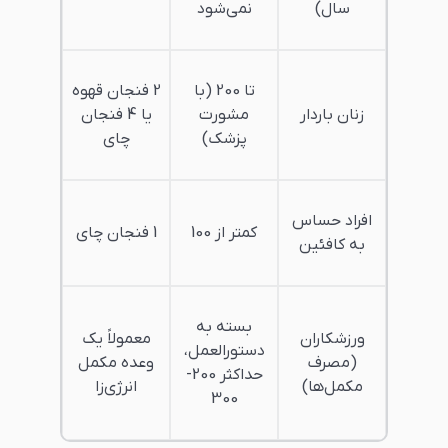
سال)
نمی‌شود
تا 200 (با
2 فنجان قهوه
زنان باردار
مشورت
یا 4 فنجان
پزشک)
چای
افراد حساس
کمتر از 100
1 فنجان چای
به کافئین
بسته به
ورزشکاران
معمولاً یک
دستورالعمل،
(مصرف
وعده مکمل
حداکثر 200-
مکمل‌ها)
انرژی‌زا
300