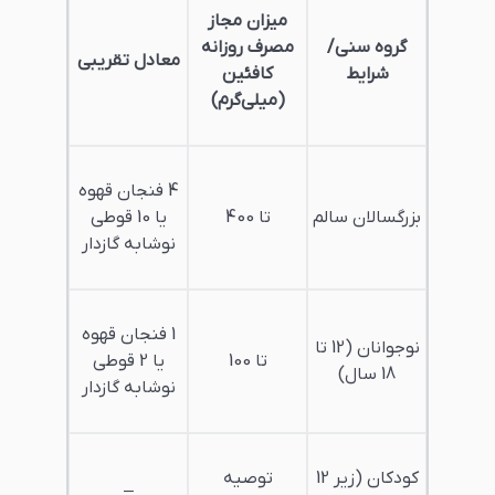
میزان مجاز
گروه سنی/
مصرف روزانه
معادل تقریبی
شرایط
کافئین
(میلی‌گرم)
4 فنجان قهوه
بزرگسالان سالم
تا 400
یا 10 قوطی
نوشابه گازدار
1 فنجان قهوه
نوجوانان (12 تا
تا 100
یا 2 قوطی
18 سال)
نوشابه گازدار
کودکان (زیر 12
توصیه
–