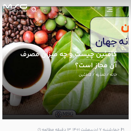
کافئین چیست و چه میزان مصرف
آن مجاز است؟
خانه
/
تغذیه
/ کافئین
1
چهارشنبه ۷ اردیبهشت ۱۴۰۱
13 دقیقه مطالعه