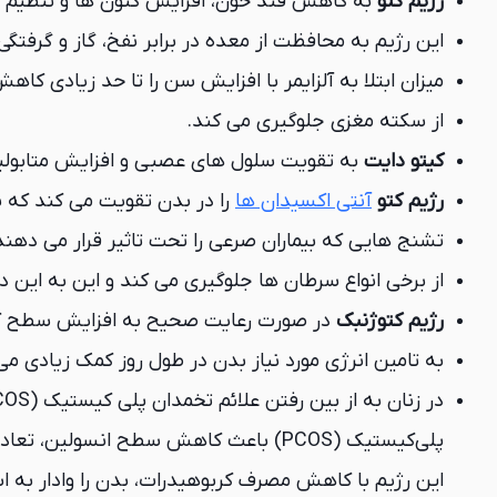
رژیم کتو
به کاهش قند خون، افزایش کتون ها و تنظیم 
این رژیم به محافظت از معده در برابر نفخ، گاز و گرف
میزان ابتلا به آلزایمر با افزایش سن را تا حد زیادی کا
از سکته مغزی جلوگیری می کند.
کیتو دایت
به تقویت سلول های عصبی و افزایش متابول
رژیم کتو
آنتی اکسیدان ها
را در بدن تقویت می کند که ب
تشنج هایی که بیماران صرعی را تحت تاثیر قرار می ده
از برخی انواع سرطان ها جلوگیری می کند و این به این
رژیم کتوژنبک
در صورت رعایت صحیح به افزایش سطح ک
به تامین انرژی مورد نیاز بدن در طول روز کمک زیادی می
پلی‌کیستیک (PCOS) باعث کاهش سطح انسولین، تعادل هورمون‌ها و بهبود تخمک‌گذاری شود.
این رژیم با کاهش مصرف کربوهیدرات، بدن را وادار به اس