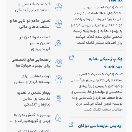
TalentX
شخصیت شناسی و
تست ژنتیک تغذیه با بررسی
استعدادیابی ژنتیکی
نشانگرهای DNA شما، نحوه پاسخ
بدن به ویتامین‌ها، کربوهیدرات‌ها،
تحلیل جامع توانایی‌ها و
مواد معدنی و غیره را بررسی کرده و
استعدادهای ذاتی
به بهبود تغذیه و تهیه رژیم ژنتیک
شخصی سازی شده کمک می‌کند.
کمک به والدین در
برای اطلاعات بیشتر کلیک کنید.
تعیین مسیر
فرزندپروری
چکاپ ژنتیکی تغذیه
راهنمایی‌های تخصصی
برای بهبود مهارت‌ها
NutritionX
تست ژنتیک شخصیت شناسی و
توصیه‌هایی برای
استعدادیابی ژنتیکی برای بزرگسالان
توسعه فردی و شغلی
و کودکان با بررسی ویژگی‌های
شخصیتی و توانمندی‌ها، پتانسیل و
بیمار نشدن با تغذیه
نقاط ضعف هر فرد را شناسایی و به
مناسب بر اساس
توسعه فردی کمک می‌کند. برای
نیازهای ژنتیکی
اطلاعات بیشتر کلیک کنید.
بررسی واکنش بدن به
چربی و کربوهیدرات و ...
آزمایش تبارشناسی نیاکان
انتخاب رژیم ژنتیک