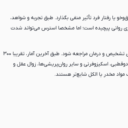
اختلال روانی یک اصطلاح کلی برای توصیف طیف وسیعی از مشکلات روحی است که ممکن است علائم آن‌ها بر تفکر، ادراک، خلق‌و‎خو یا رفتار فرد تأثیر منفی بگذارد. طبق تجربه و شواهد،
بیماری روانی پیچیده است؛ اما مشخصا استرس می‌تواند شدت
خوشبختانه امروزه اغلب بیماران می‌توانند مشکل خود را با دارو، مشاوره یا هر دو مدیریت کنند. مهم این است که به‌موقع برای تشخیص و درمان مراجعه شود. طبق آخرین آمار، تقریبا 300
دوقطبی، اسکیزوفرنی و سایر روان‌پریشی‌ها، زوال عقل و
واد مخدر یا الکل شایع‌تر هستند.